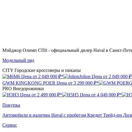
Мэйджор Олимп СПб
- официальный дилер Haval в Санкт-Пет
Модельный ряд
CITY
Городские кроссоверы и пикапы
M6
Цена от
2 049 000 ₽*
Jolion
Цена от
2 049 000 ₽
GWM KINGKONG POER
Цена от
3 299 000 ₽*
PRO
Внедорожники
H3
Цена от
2 499 000 ₽*
H5
Цена от
4 049 000 ₽*
Покупка
Автомобили в наличии
Haval с пробегом
Кредит
Трейд-ин
Лиз
Сервис