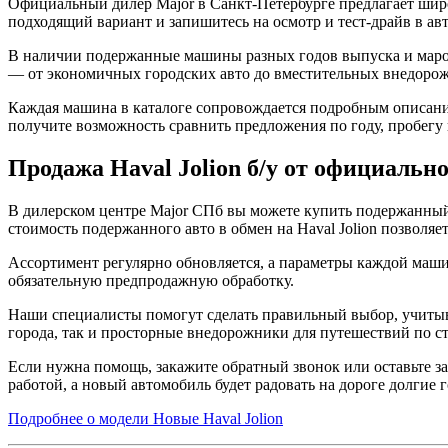
Официальный дилер Major в Санкт-Петербурге предлагает широ
подходящий вариант и запишитесь на осмотр и тест-драйв в ав
В наличии подержанные машины разных годов выпуска и маро
— от экономичных городских авто до вместительных внедоро
Каждая машина в каталоге сопровождается подробным описание
получите возможность сравнить предложения по году, пробегу 
Продажа Haval Jolion б/у от официальн
В дилерском центре Major СПб вы можете купить подержанный 
стоимость подержанного авто в обмен на Haval Jolion позволя
Ассортимент регулярно обновляется, а параметры каждой машин
обязательную предпродажную обработку.
Наши специалисты помогут сделать правильный выбор, учитыва
города, так и просторные внедорожники для путешествий по ст
Если нужна помощь, закажите обратный звонок или оставьте за
работой, а новый автомобиль будет радовать на дороге долгие 
Подробнее о модели
Новые Haval Jolion