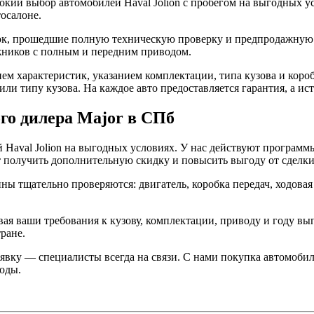
кий выбор автомобилей Haval Jolion с пробегом на выгодных у
тосалоне.
к, прошедшие полную техническую проверку и предпродажную п
жников с полным и передним приводом.
м характеристик, указанием комплектации, типа кузова и короб
или типу кузова. На каждое авто предоставляется гарантия, а 
ого дилера Major в СПб
Haval Jolion на выгодных условиях. У нас действуют программы
ет получить дополнительную скидку и повысить выгоду от сделки
ы тщательно проверяются: двигатель, коробка передач, ходовая
я ваши требования к кузову, комплектации, приводу и году вы
ране.
явку — специалисты всегда на связи. С нами покупка автомобиля
годы.