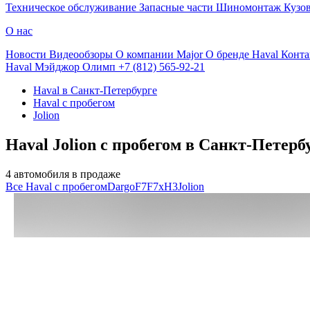
Техническое обслуживание
Запасные части
Шиномонтаж
Кузо
О нас
Новости
Видеообзоры
О компании Major
О бренде Haval
Конта
Haval Мэйджор Олимп
+7 (812) 565-92-21
Haval в Санкт-Петербурге
Haval с пробегом
Jolion
Haval Jolion с пробегом в Санкт-Петерб
4 автомобиля в продаже
Все Haval с пробегом
Dargo
F7
F7x
H3
Jolion