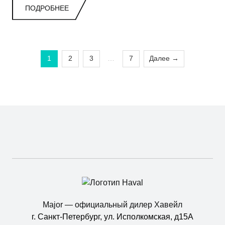
результат подтвердил устойчивый интерес
ПОДРОБНЕЕ
российских покупателей к кроссоверам бренда.
1
2
3
…
7
Далее →
Major — официальный дилер Хавейл
г. Санкт-Петербург, ул. Исполкомская, д15А