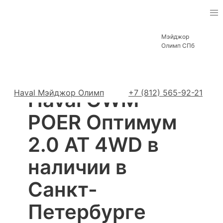
Haval в Санкт-Петербурге
Мэйджор
Автомобили в наличии
GWM POER
Олимп СПб
Оптимум 2.0 AT 4WD
Haval Мэйджор Олимп
Haval GWM
+7 (812) 565-92-21
POER Оптимум
2.0 AT 4WD в
наличии в
Санкт-
Петербурге