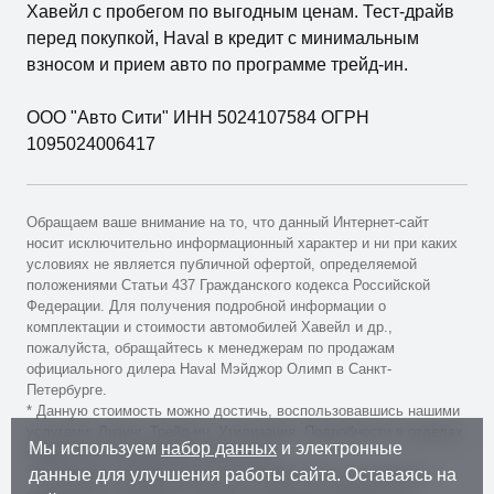
Хавейл с пробегом по выгодным ценам. Тест-драйв
перед покупкой, Haval в кредит с минимальным
взносом и прием авто по программе трейд-ин.
ООО "Авто Сити" ИНН 5024107584 ОГРН
1095024006417
Обращаем ваше внимание на то, что данный Интернет-сайт
носит исключительно информационный характер и ни при каких
условиях не является публичной офертой, определяемой
положениями Статьи 437 Гражданского кодекса Российской
Федерации. Для получения подробной информации о
комплектации и стоимости автомобилей Хавейл и др.,
пожалуйста, обращайтесь к менеджерам по продажам
официального дилера Haval Мэйджор Олимп в Санкт-
Петербурге.
* Данную стоимость можно достичь, воспользовавшись нашими
услугами: Лизинг, Трейд-ин, Утилизация. Подробности в отделах
Мы используем
набор данных
и электронные
продаж и по телефонам автосалона.
** Вы будете перемещены на сайт Major Auto для внесения
данные для улучшения работы сайта. Оставаясь на