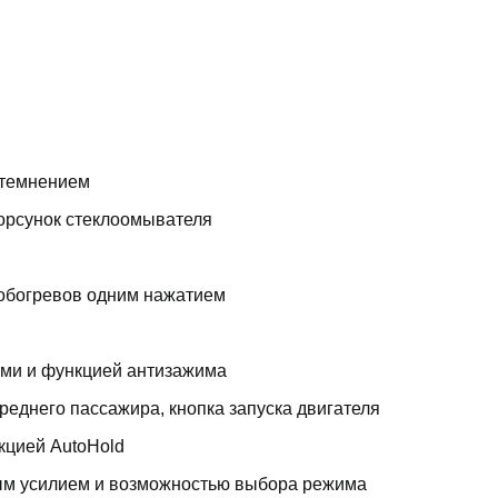
атемнением
форсунок стеклоомывателя
 обогревов одним нажатием
ами и функцией антизажима
реднего пассажира, кнопка запуска двигателя
кцией AutoHold
ым усилием и возможностью выбора режима