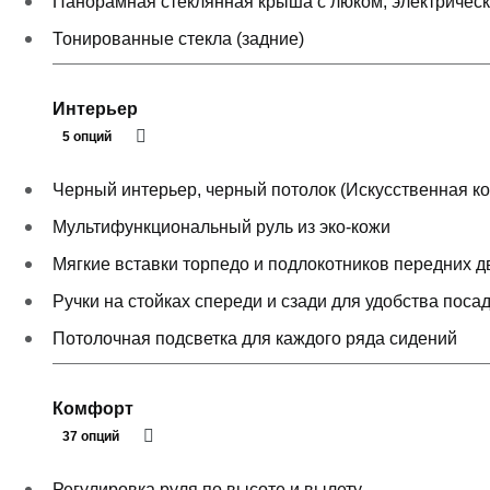
Панорамная стеклянная крыша с люком, электричес
Тонированные стекла (задние)
Интерьер
5 опций
Черный интерьер, черный потолок (Искусственная к
Мультифункциональный руль из эко-кожи
Мягкиe вставки торпедо и подлокотников передних 
Ручки на стойках спереди и сзади для удобства поса
Потолочная подсветка для каждого ряда сидений
Комфорт
37 опций
Регулировка руля по высоте и вылету