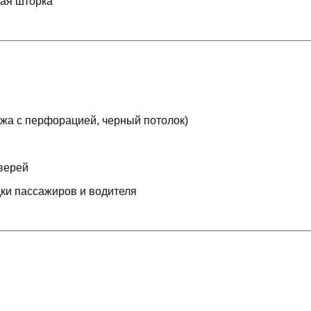
кая шторка
ожа с перфорацией, черный потолок)
дверей
дки пассажиров и водителя