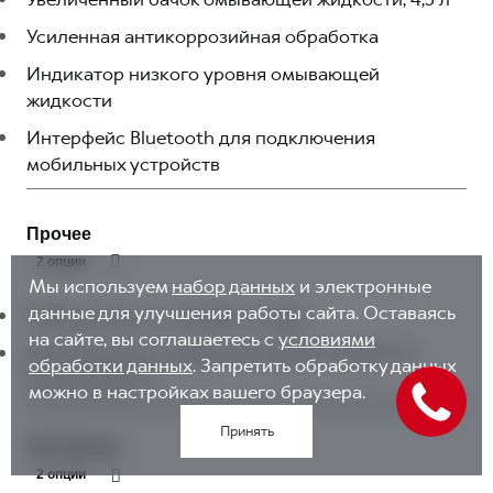
Усиленная антикоррозийная обработка
Индикатор низкого уровня омывающей
жидкости
Интерфейс Bluetooth для подключения
мобильных устройств
Прочее
2 опции
Мы используем
набор данных
и электронные
данные для улучшения работы сайта. Оставаясь
USB-разъемы: 2 спереди, 1 сзади
на сайте, вы соглашаетесь с
условиями
Беспроводное соединение Apple Carplay™ и
обработки данных
. Запретить обработку данных
Android Auto™
можно в настройках вашего браузера.
Принять
Экстерьер
2 опции