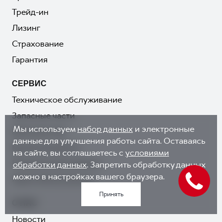
Трейд-ин
Лизинг
Страхование
Гарантия
СЕРВИС
Техническое обслуживание
Запасные части
Мы используем
набор данных
и электронные
Шиномонтаж
данные для улучшения работы сайта. Оставаясь
Кузовной ремонт
на сайте, вы соглашаетесь с
условиями
Покраска автомобиля
обработки данных
. Запретить обработку данных
можно в настройках вашего браузера.
Гарантийный ремонт
Принять
О НАС
Новости