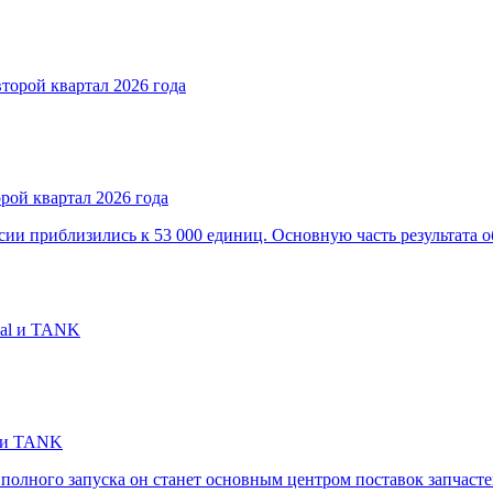
рой квартал 2026 года
ии приблизились к 53 000 единиц. Основную часть результата 
l и TANK
олного запуска он станет основным центром поставок запчастей