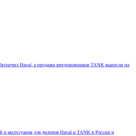
обеспечил Haval, а продажи внедорожников TANK выросли на
 и аксессуаров для дилеров Haval и TANK в России и