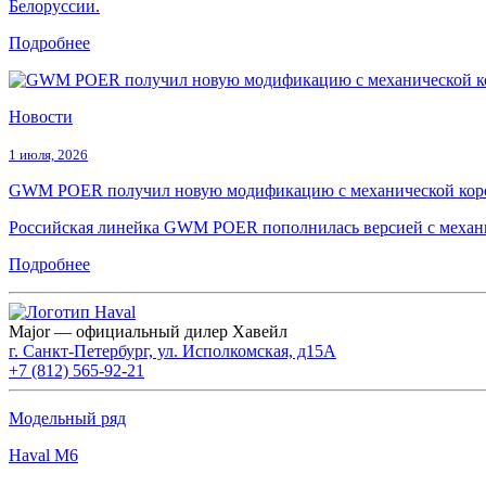
Белоруссии.
Подробнее
Новости
1 июля, 2026
GWM POER получил новую модификацию с механической коро
Российская линейка GWM POER пополнилась версией с механич
Подробнее
Major — официальный дилер Хавейл
г. Санкт-Петербург, ул. Исполкомская, д15А
+7 (812) 565-92-21
Модельный ряд
Haval M6