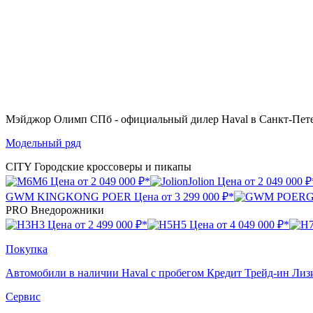
Мэйджор Олимп СПб
- официальный дилер Haval в Санкт-Пет
Модельный ряд
CITY
Городские кроссоверы и пикапы
M6
Цена от
2 049 000 ₽*
Jolion
Цена от
2 049 000 ₽
GWM KINGKONG POER
Цена от
3 299 000 ₽*
PRO
Внедорожники
H3
Цена от
2 499 000 ₽*
H5
Цена от
4 049 000 ₽*
Покупка
Автомобили в наличии
Haval с пробегом
Кредит
Трейд-ин
Лиз
Сервис