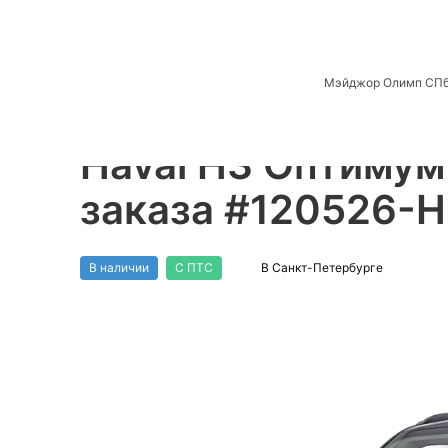
Haval в Санкт-Петербурге
Автомобили в наличии
Мэйджор Олимп СП
Haval H3 Оптимум 
заказа #120526-
В наличии
С ПТС
В Санкт-Петербурге