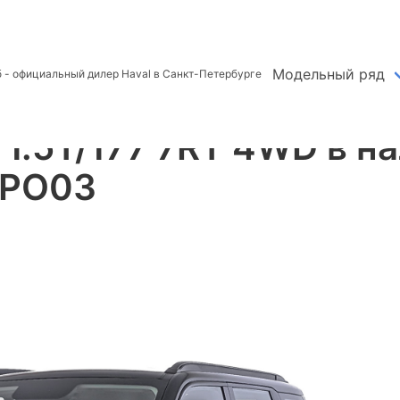
H3
Оптимум 1.5 RT 4WD
#120526-HPO03
Модельный ряд
б
- официальный дилер Haval в Санкт-Петербурге
1.5T/177 7RT 4WD в н
HPO03