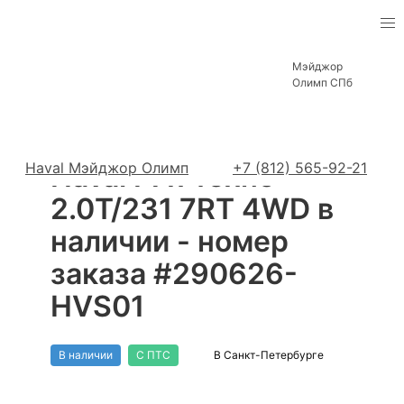
Haval в Санкт-Петербурге
Мэйджор
Автомобили в наличии
F7x
Техно+
Олимп СПб
#290626-HVS01
Haval Мэйджор Олимп
Haval F7x Техно+
+7 (812) 565-92-21
2.0T/231 7RT 4WD в
наличии - номер
заказа #290626-
HVS01
В наличии
С ПТС
В Санкт-Петербурге