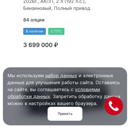
2026г., АКПП, 2 л (192 л.с.),
Бензиновый, Полный привод
84 опции
В наличии
С ПТС
3 699 000 ₽
Мы используем
набор данных
и электронные
данные для улучшения работы сайта. Оставаясь
на сайте, вы соглашаетесь с
условиями
обработки данных
. Запретить обработку данных
можно в настройках вашего браузера.
Принять