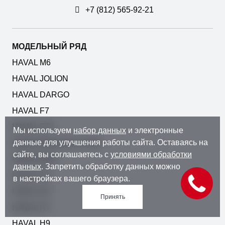
+7 (812) 565-92-21
МОДЕЛЬНЫЙ РЯД
HAVAL M6
HAVAL JOLION
HAVAL DARGO
HAVAL F7
HAVAL F7X
Мы используем
набор данных
и электронные
данные для улучшения работы сайта. Оставаясь на
GWM KINGKONG POER
сайте, вы соглашаетесь с
условиями обработки
GWM POER
данных
. Запретить обработку данных можно
HAVAL H3
в настройках вашего браузера.
HAVAL H5
Принять
HAVAL H7
HAVAL H9