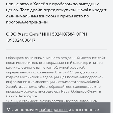
новые авто и Хавейл с пробегом по выгодным
ценам. Тест-драйв перед покупкой, Haval в кредит
с минимальным взносом и прием авто по
программе трейд-ин.
ООО "Авто Сити" ИНН 5024107584 ОГРН
1095024006417
Обращаем ваше внимание на то, что данный Интернет-сайт
носит исключительно информационный характер и ни при
каких условиях не является публичной офертой,
определяемой положениями Статьи 437 Гражданского
кодекса Российской Федерации. Для получения подробной
информации о комплектации и стоимости автомобилей
Хавейл и др., пожалуйста, обращайтесь к менеджерам по
продажам официального дилера Haval Мэйджор Олимп в
Санкт-Петербурге.
* Данную стоимость можно достичь, воспользовавшись
нашими услугами: Лизинг, Трейд-ин, Утилизация.
Мы используем
набор данных
и электронные
Подробности в отделах продаж и по телефонам автосалона.